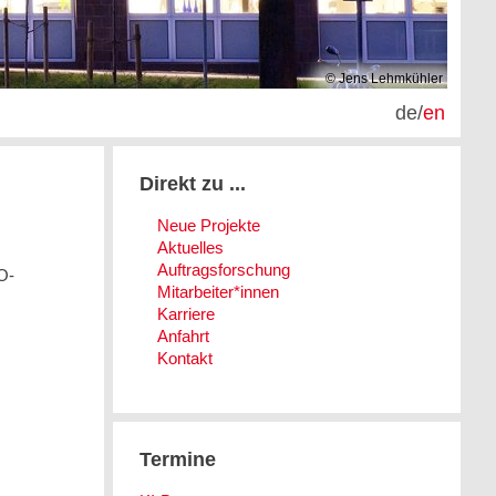
© Jens Lehmkühler
de
/
en
Direkt zu ...
Neue Projekte
Aktuelles
Auftragsforschung
O-
Mitarbeiter*innen
Karriere
Anfahrt
Kontakt
Termine