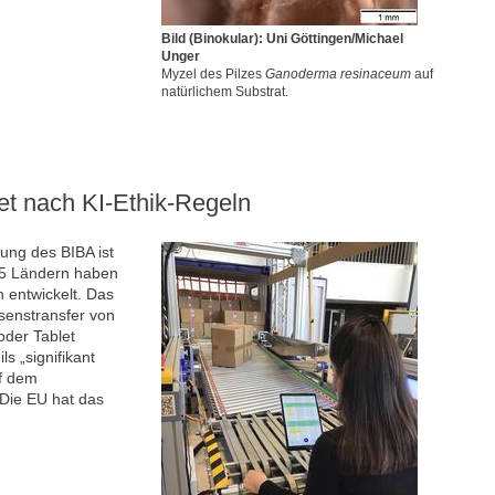
Bild (Binokular): Uni Göttingen/Michael
Unger
Myzel des Pilzes
Ganoderma resinaceum
auf
natürlichem Substrat.
tet nach KI-Ethik-Regeln
ng des BIBA ist
 5 Ländern haben
n entwickelt. Das
ssenstransfer von
oder Tablet
s „signifikant
uf dem
 Die EU hat das