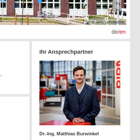
© Jens Lehmkühler
de
/
en
Ihr Ansprechpartner
.
Dr.-Ing. Matthias Burwinkel