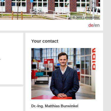
© Jens Lehmkühler
de
/
en
Your contact
-
Dr.-Ing. Matthias Burwinkel