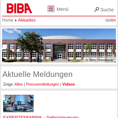
Menü
Suche
Home
Aktuelles
de
/
en
© Jens Lehmkühler
Aktuelle Meldungen
Zeige:
Alles
|
Pressemitteilungen
|
Videos
EXPERTENFABRIK - Selbststeuerung