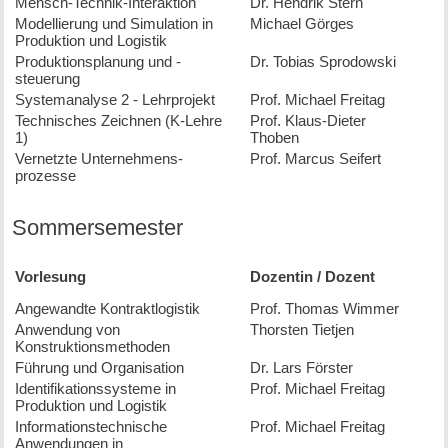
Mensch-Technik-Interaktion
Dr. Hendrik Stern
Modellierung und Simulation in
Michael Görges
Produktion und Logistik
Produktionsplanung und -
Dr. Tobias Sprodowski
steuerung
System­analyse 2 - Lehrprojekt
Prof. Michael Freitag
Technisches Zeichnen (K-Lehre
Prof. Klaus-Dieter
1)
Thoben
Vernetzte Unternehmens­­
Prof. Marcus Seifert
prozesse
Sommersemester
Vorlesung
Dozentin / Dozent
Angewandte Kontraktlogistik
Prof. Thomas Wimmer
Anwendung von
Thorsten Tietjen
Konstruktionsmethoden
Führung und Organisation
Dr. Lars Förster
Identifikations­systeme in
Prof. Michael Freitag
Produktion und Logistik
Informations­technische
Prof. Michael Freitag
Anwendungen in