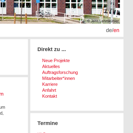
© Jens Lehmkühler
de
/
en
Direkt zu ...
Neue Projekte
Aktuelles
Auftragsforschung
Mitarbeiter*innen
Karriere
Anfahrt
um
Kontakt
ium
d,
Termine