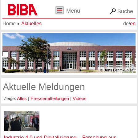
Menü
Suche
Home
Aktuelles
de
/
en
© Jens Lehmkühler
Aktuelle Meldungen
Zeige:
Alles
|
Pressemitteilungen
|
Videos
Industrie 4.0 und Digitalisierung – Forschung aus