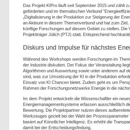
Das Projekt KIPro läuft seit September 2015 und zählt 
geförderten und im thematischen Verbund "Energieeffizi
„Digitalisierung in der Produktion zur Steigerung der Ene
an Akteure in diesem Themenverbund und hat zum Ziel, 
künftige Forschungen auf diesem Gebiet zu stellen. Die
Projektträger Jülich (PTJ) statt. Entsprechend hochkarätig
Diskurs und Impulse für nächstes En
Während des Workshops werden Forschungen im Themenv
der Industrie diskutiert. Der Fokus der Veranstaltung li
Algorithmen und Auswertung sowie unter anderem auf de
sind, was zur Umsetzung der KI in der Produktion erford
Einsatz von KI Chancen bietet. Zudem geht es um Persp
Rahmen der Forschungsnetzwerke Energie in die nächst
Im dem Projekt entwickeln die Wissenschaftler ein neues
Energiemanagementsysteme erfassen ausschließlich die E
Bewertung. Die Projektpartner nutzen dieses aufbereitete
Werkzeuges gezielt bei der Wahl der Prozessparameter fü
basiert auf Künstlicher Intelligenz. Es erhöht die Transp
damit bei der Entscheidungsfindung.