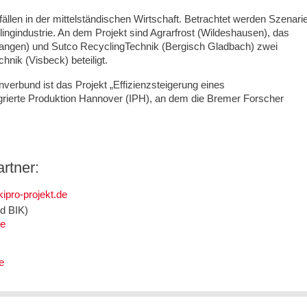
ällen in der mittelständischen Wirtschaft. Betrachtet werden Szenari
yclingindustrie. An dem Projekt sind Agrarfrost (Wildeshausen), das
langen) und Sutco RecyclingTechnik (Bergisch Gladbach) zwei
k (Visbeck) beteiligt.
verbund ist das Projekt „Effizienzsteigerung eines
grierte Produktion Hannover (IPH), an dem die Bremer Forscher
rtner:
ipro-projekt.de
nd BIK)
de
e