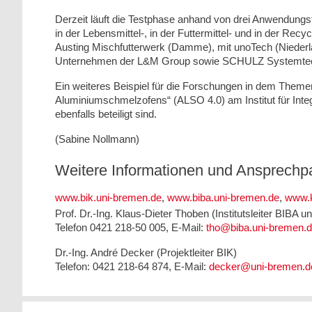
Derzeit läuft die Testphase anhand von drei Anwendungsf
in der Lebensmittel-, in der Futtermittel- und in der Rec
Austing Mischfutterwerk (Damme), mit unoTech (Nieder
Unternehmen der L&M Group sowie SCHULZ Systemtechni
Ein weiteres Beispiel für die Forschungen in dem Themen
Aluminiumschmelzofens“ (ALSO 4.0) am Institut für Inte
ebenfalls beteiligt sind.
(Sabine Nollmann)
Weitere Informationen und Ansprechpa
www.bik.uni-bremen.de
,
www.biba.uni-bremen.de
,
www.k
Prof. Dr.-Ing. Klaus-Dieter Thoben (Institutsleiter BIBA u
Telefon 0421 218-50 005, E-Mail:
tho@biba.uni-bremen.
Dr.-Ing. André Decker (Projektleiter BIK)
Telefon: 0421 218-64 874, E-Mail:
decker@uni-bremen.d