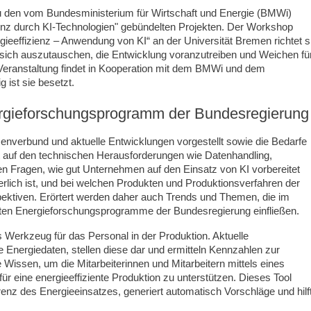
zu den vom Bundesministerium für Wirtschaft und Energie (BMWi)
enz durch KI-Technologien" gebündelten Projekten. Der Workshop
rgieeffizienz – Anwendung von KI“ an der Universität Bremen richtet s
sich auszutauschen, die Entwicklung voranzutreiben und Weichen fü
 Veranstaltung findet in Kooperation mit dem BMWi und dem
 ist sie besetzt.
ergieforschungsprogramm der Bundesregierung
erbund und aktuelle Entwicklungen vorgestellt sowie die Bedarfe
egt auf den technischen Herausforderungen wie Datenhandling,
n Fragen, wie gut Unternehmen auf den Einsatz von KI vorbereitet
erlich ist, und bei welchen Produkten und Produktionsverfahren der
ektiven. Erörtert werden daher auch Trends und Themen, die im
en Energieforschungsprogramme der Bundesregierung einfließen.
 Werkzeug für das Personal in der Produktion. Aktuelle
nergiedaten, stellen diese dar und ermitteln Kennzahlen zur
 Wissen, um die Mitarbeiterinnen und Mitarbeitern mittels eines
r eine energieeffiziente Produktion zu unterstützen. Dieses Tool
arenz des Energieeinsatzes, generiert automatisch Vorschläge und hilf