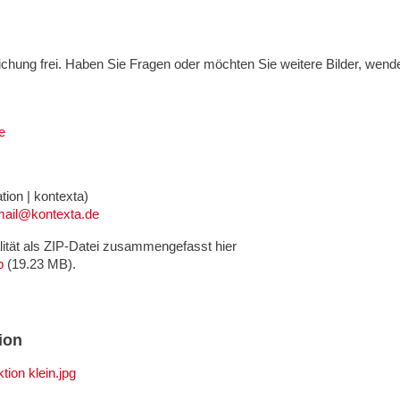
tlichung frei. Haben Sie Fragen oder möchten Sie weitere Bilder, wend
e
ion | kontexta)
mail@kontexta.de
lität als ZIP-Datei zusammengefasst hier
p
(19.23 MB).
ion
tion klein.jpg