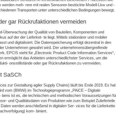
m werden meh- rere mit realen Sensoren bestückte Modell-Lkw und -
schiedenen Transporten unter unterschiedlichen Bedingungen bewegt.
 oder gar Rückrufaktionen vermeiden
nd-Überwachung der Qualität von Bauteilen, Komponenten und
auf der der Lieferket- te liegt. Mittels stationärer und mobiler
st und digitalisiert. Die Datenspeicherung erfolgt dezentral in den
 der Unternehmen gewahrt wird. Der unternehmensübergreifende
k. EPCIS steht für „Electronic Product Code Information Services“, 
n ermöglicht das Anbieten unterschiedlichster Services, um die
dukti- onsstillstände oder gar Rückrufaktionen zu vermeiden.
kt SaSCh
ces zur Gestaltung agiler Supply Chains) läuft bis Ende 2019. Es hat
wird vom (BMWi) im Technologieprogramm „PAiCE – Digitale
ha- bens ist es, die technischen und methodischen Voraussetzungen fü
r- und Qualitätsdaten von Produkten wie zum Beispiel Zulieferteile 
 Daten werden anschließend in digitalen Ser- vices für die Lieferkette
achverfolgung) kom- biniert.