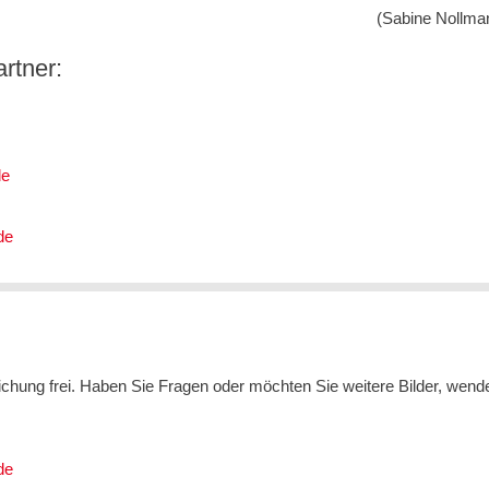
(Sabine Nollma
rtner:
de
de
tlichung frei. Haben Sie Fragen oder möchten Sie weitere Bilder, wend
de