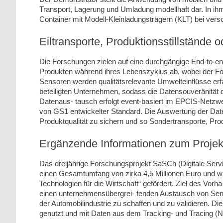
Transport, Lagerung und Umladung modellhaft dar. In ih
Container mit Modell-Kleinladungsträgern (KLT) bei ver
Eiltransporte, Produktionsstillstände
Die Forschungen zielen auf eine durchgängige End-to-e
Produkten während ihres Lebenszyklus ab, wobei der Fokus 
Sensoren werden qualitätsrelevante Umwelteinflüsse erfas
beteiligten Unternehmen, sodass die Datensouveränität
Datenaus- tausch erfolgt event-basiert im EPCIS-Netzwer
von GS1 entwickelter Standard. Die Auswertung der Date
Produktqualität zu sichern und so Sondertransporte, Pro
Ergänzende Informationen zum Proje
Das dreijährige Forschungsprojekt SaSCh (Digitale Servi
einen Gesamtumfang von zirka 4,5 Millionen Euro und 
Technologien für die Wirtschaft“ gefördert. Ziel des Vor
einen unternehmensübergrei- fenden Austausch von Senso
der Automobilindustrie zu schaffen und zu validieren. Die
genutzt und mit Daten aus dem Tracking- und Tracing (N