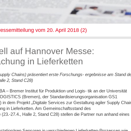
essemitteilung vom 20. April 2018 (2)
ell auf Hannover Messe:
chung in Lieferketten
 Supply Chains) präsentiert erste Forschungs- ergebnisse am Stand d
lle 2, Stand C28)
 – Bremer Institut für Produktion und Logis- tik an der Universität
LOGISTICS (Bremen), der Standardisierungsorganisation GS1
in dem Projekt „Digitale Services zur Gestaltung agiler Supply Chai
ung in Lieferketten. Am Gemeinschaftsstand des
3.-27.4., Halle 2, Stand C28) stellen die Partner nun anhand eines
stationären Sensoren in verschiedenen Lieferketten-Prozessen wie