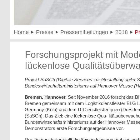
Home
Presse
Pressemitteilungen
2018
Pr
Forschungsprojekt mit Mod
lückenlose Qualitätsüberwa
Projekt SaSCh (Digitale Services zur Gestaltung agiler
Bundeswirtschaftsministeriums auf Hannover Messe (Ha
Bremen, Hannover.
Seit November 2016 forscht das BIBA
Bremen gemeinsam mit dem Logistikdienstleister BLG 
Germany (Köln) und dem IT-Dienstleister queo (Dresden) 
(SaSCh). Das Ziel: eine lückenlose Qua- litätsüberwach
Bundeswirtschaftsministeriums auf der Hannover Messe (2
Demonstrators erste Forschungsergebnisse vor.
Der Demonstrator stellt die Anwendung von mobilen und 