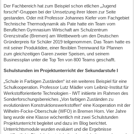
Der Fachbereich hat zum Beispiel schon etlichen „Jugend
forscht“-Gruppen bei der Umsetzung ihrer Ideen zur Seite
gestanden. Oder mit Professor Johannes Kiefer vom Fachgebiet
Technische Thermodynamik als Pate hatte ein Team vom
Beruflichen Gymnasium Wirtschaft am Schulzentrum
Grenzstraße (Bremen) am Wettbewerb um den Deutschen
Gründerpreis für Schüler 2019 teilgenommen. Das Team hatte es
mit seiner Produktidee, einer flexiblen Trennwand für Pfannen
zum gleichzeitigen Garen zweier Speisen, und seinem
Businessplan unter die Top Ten von 800 Teams geschafft.
Schulstunden im Projektunterricht der Sekundarstufe I
„Schule in Farbigen Zuständen“ ist ein weiteres Beispiel für eine
Schulkooperation. Professor Lutz Mädler vom Leibniz-Institut für
Werkstofforientierte Technologien - IWT initiierte im Rahmen des
Sonderforschungsbereiches „Von farbigen Zuständen zu
evolutionären Konstruktionswerkstoffen“ eine Kooperation mit der
Wilhelm-Focke-Oberschule (WFO) in Bremen Horn. Vier Jahre
lang wurde eine Klasse wöchentlich mit zwei Schulstunden
Projektunterricht begleitet und dazu im Blog berichtet.
Unterrichtsmodule wurden evaluiert und die Ergebnisse