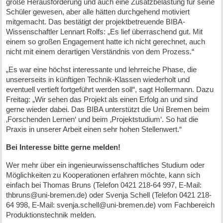
große Herausforderung und auch eine Zusatzbelastung für seine
Schüler gewesen, aber alle hätten durchgehend motiviert
mitgemacht. Das bestätigt der projektbetreuende BIBA-
Wissenschaftler Lennart Rolfs: „Es lief überraschend gut. Mit
einem so großen Engagement hatte ich nicht gerechnet, auch
nicht mit einem derartigen Verständnis von dem Prozess.“
„Es war eine höchst interessante und lehrreiche Phase, die
unsererseits in künftigen Technik-Klassen wiederholt und
eventuell vertieft fortgeführt werden soll“, sagt Hollermann. Dazu
Freitag: „Wir sehen das Projekt als einen Erfolg an und sind
gerne wieder dabei. Das BIBA unterstützt die Uni Bremen beim
‚Forschenden Lernen‘ und beim ‚Projektstudium‘. So hat die
Praxis in unserer Arbeit einen sehr hohen Stellenwert.“
Bei Interesse bitte gerne melden!
Wer mehr über ein ingenieurwissenschaftliches Studium oder
Möglichkeiten zu Kooperationen erfahren möchte, kann sich
einfach bei Thomas Bruns (Telefon 0421 218-64 997, E-Mail:
thbruns@uni-bremen.de) oder Svenja Schell (Telefon 0421 218-
64 998, E-Mail: svenja.schell@uni-bremen.de) vom Fachbereich
Produktionstechnik melden.