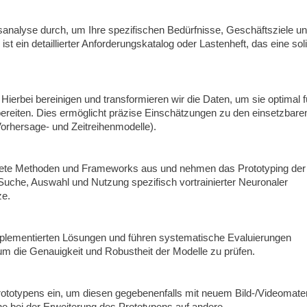
analyse durch, um Ihre spezifischen Bedürfnisse, Geschäftsziele u
t ein detaillierter Anforderungskatalog oder Lastenheft, das eine sol
 Hierbei bereinigen und transformieren wir die Daten, um sie optimal f
reiten. Dies ermöglicht präzise Einschätzungen zu den einsetzbare
orhersage- und Zeitreihenmodelle).
gnete Methoden und Frameworks aus und nehmen das Prototyping der
Suche, Auswahl und Nutzung spezifisch vortrainierter Neuronaler
ze.
mplementierten Lösungen und führen systematische Evaluierungen
 um die Genauigkeit und Robustheit der Modelle zu prüfen.
ototypens ein, um diesen gegebenenfalls mit neuem Bild-/Videomater
ne bei der Erweiterung des Prototypens auf andere