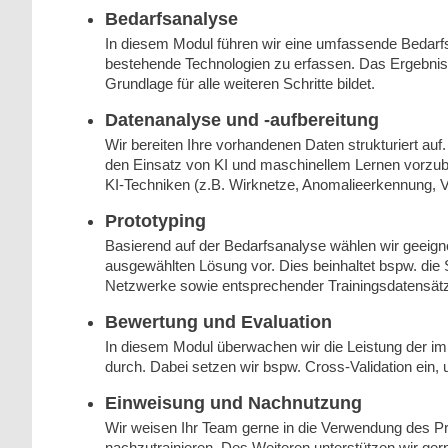
Bedarfsanalyse
In diesem Modul führen wir eine umfassende Bedarfs
bestehende Technologien zu erfassen. Das Ergebnis is
Grundlage für alle weiteren Schritte bildet.
Datenanalyse und -aufbereitung
Wir bereiten Ihre vorhandenen Daten strukturiert auf.
den Einsatz von KI und maschinellem Lernen vorzube
KI-Techniken (z.B. Wirknetze, Anomalieerkennung, V
Prototyping
Basierend auf der Bedarfsanalyse wählen wir geei
ausgewählten Lösung vor. Dies beinhaltet bspw. die 
Netzwerke sowie entsprechender Trainingsdatensät
Bewertung und Evaluation
In diesem Modul überwachen wir die Leistung der i
durch. Dabei setzen wir bspw. Cross-Validation ein,
Einweisung und Nachnutzung
Wir weisen Ihr Team gerne in die Verwendung des Pr
nachzutrainieren. Des Weiteren unterstützen wir ger