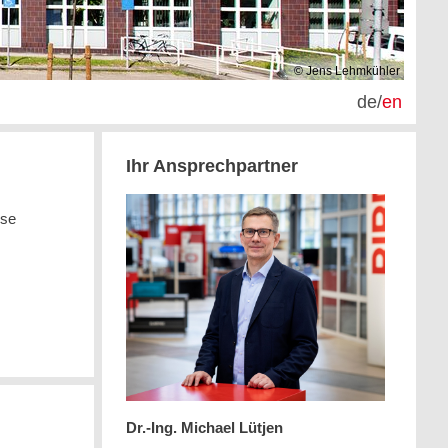
© Jens Lehmkühler
de
/
en
Ihr Ansprechpartner
sse
Dr.-Ing. Michael Lütjen