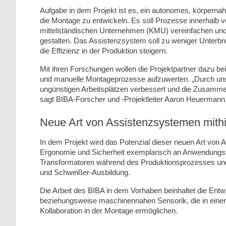
Aufgabe in dem Projekt ist es, ein autonomes, körpern
die Montage zu entwickeln. Es soll Prozesse innerhalb 
mittelständischen Unternehmen (KMU) vereinfachen und d
gestalten. Das Assistenzsystem soll zu weniger Unterb
die Effizienz in der Produktion steigern.
Mit ihren Forschungen wollen die Projektpartner dazu
und manuelle Montageprozesse aufzuwerten. „Durch uns
ungünstigen Arbeitsplätzen verbessert und die Zusammen
sagt BIBA-Forscher und -Projektleiter Aaron Heuermann
Neue Art von Assistenzsystemen mithilf
In dem Projekt wird das Potenzial dieser neuen Art von As
Ergonomie und Sicherheit exemplarisch an Anwendungsfäl
Transformatoren während des Produktionsprozesses und
und Schweißer-Ausbildung.
Die Arbeit des BIBA in dem Vorhaben beinhaltet die Ent
beziehungsweise maschinennahen Sensorik, die in eine
Kollaboration in der Montage ermöglichen.