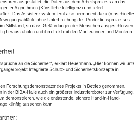
ensoren ausgestattet, die Daten aus dem Arbeitsprozess an das
igenter Algorithmen (Künstliche Intelligenz) und liefert
zurück. Das Assistenzsystem lernt also permanent dazu (maschinelle
 Bewegungsabläufe ohne Unterbrechung des Produktionsprozesses
oc im Stillstand, so dass Gefährdungen der Menschen ausgeschlossen
fig herauszuholen und ihn direkt mit den Monteurinnen und Monteure
rheit
prüche an die Sicherheit“, erklärt Heuermann. „Hier können wir unt
ngerprojekt Integrierte Schutz- und Sicherheitskonzepte in
r den Forschungsdemonstrator des Projekts in Betrieb genommen.
 in der BIBA-Halle auch ein größerer Industrieroboter zur Verfügung.
am demonstrieren, wie die entlastende, sichere Hand-in-Hand-
ge künftig aussehen kann.
rtner: