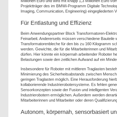
Millionen Euro und wird mit knapp 1,3 Millionen Euro vo
Projektträger des im BMWi-Programm Digitale Technologie
Imaging, Communication, Engineering) eingegliederten V
Für Entlastung und Effizienz
Beim Anwendungspartner Block Transformatoren-Elektron
Feinarbeit. Andererseits müssen verschiedene Bauteile
Transformatorenbleche für den bis zu 160 Kilogramm s
werden. Gewichte, die für die Mitarbeiterinnen und Mita
dürfen. Hier könnte ein körpernah arbeitender Roboter h
Belastungen sowie den zeitlichen Aufwand auf ein Mind
Insbesondere für Roboter mit mittleren Traglasten beste
Minimierung des Sicherheitsabstands zwischen Mensch u
geringen Traglasten möglich. Eine Herausforderung hierb
kollaborierende Industrierobotersysteme. Es fehlen genera
Sensorkonzepten sowie der Fusion und intelligenten Ve
Industrierobotern ermöglichen. Außerdem werden derarti
Mitarbeiterinnen und Mitarbeiter oder deren Qualifizierun
Autonom, körpernah, sensorbasiert un