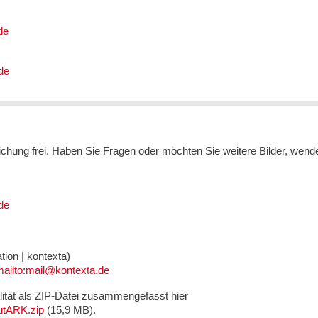
de
de
tlichung frei. Haben Sie Fragen oder möchten Sie weitere Bilder, wend
de
ion | kontexta)
ailto
:
mail@kontexta.de
lität als ZIP-Datei zusammengefasst hier
tARK.zip
(15,9 MB).