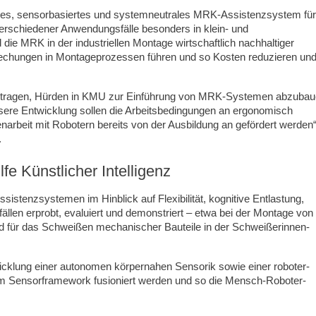
ahes, sensorbasiertes und systemneutrales MRK-Assistenzsystem für
verschiedener Anwendungsfälle besonders in klein- und
ie MRK in der industriellen Montage wirtschaftlich nachhaltiger
rechungen in Montageprozessen führen und so Kosten reduzieren un
 beitragen, Hürden in KMU zur Einführung von MRK-Systemen abzuba
ere Entwicklung sollen die Arbeitsbedingungen an ergonomisch
arbeit mit Robotern bereits von der Ausbildung an gefördert werden“
.
e Künstlicher Intelligenz
sistenzsystemen im Hinblick auf Flexibilität, kognitive Entlastung,
len erprobt, evaluiert und demonstriert – etwa bei der Montage von
 für das Schweißen mechanischer Bauteile in der Schweißerinnen-
wicklung einer autonomen körpernahen Sensorik sowie einer roboter-
m Sensorframework fusioniert werden und so die Mensch-Roboter-