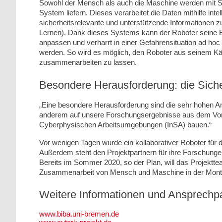
Sowohl der Mensch als auch die Maschine werden mit S
System liefern. Dieses verarbeitet die Daten mithilfe intell
sicherheitsrelevante und unterstützende Informationen 
Lernen). Dank dieses Systems kann der Roboter seine
anpassen und verharrt in einer Gefahrensituation ad h
werden. So wird es möglich, den Roboter aus seinem Kä
zusammenarbeiten zu lassen.
Besondere Herausforderung: die Siche
„Eine besondere Herausforderung sind die sehr hohen Ans
anderem auf unsere Forschungsergebnisse aus dem Vorgä
Cyberphysischen Arbeitsumgebungen (InSA) bauen.“
Vor wenigen Tagen wurde ein kollaborativer Roboter fü
Außerdem steht den Projektpartnern für ihre Forschungen
Bereits im Sommer 2020, so der Plan, will das Projektte
Zusammenarbeit von Mensch und Maschine in der Monta
Weitere Informationen und Ansprechpa
www.biba.uni-bremen.de