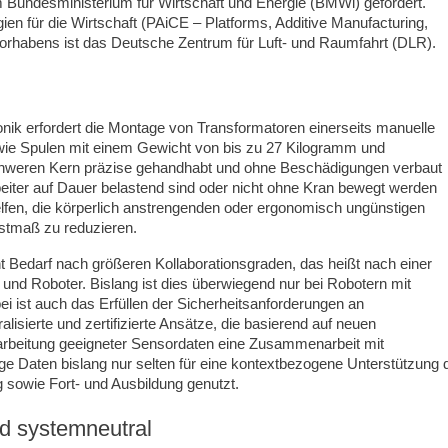
m Bundesministerium für Wirtschaft und Energie (BMWi) gefördert.
n für die Wirtschaft (PAiCE – Platforms, Additive Manufacturing,
orhabens ist das Deutsche Zentrum für Luft- und Raumfahrt (DLR).
ik erfordert die Montage von Transformatoren einerseits manuelle
 wie Spulen mit einem Gewicht von bis zu 27 Kilogramm und
chweren Kern präzise gehandhabt und ohne Beschädigungen verbaut
rbeiter auf Dauer belastend sind oder nicht ohne Kran bewegt werden
elfen, die körperlich anstrengenden oder ergonomisch ungünstigen
estmaß zu reduzieren.
ht Bedarf nach größeren Kollaborationsgraden, das heißt nach einer
nd Roboter. Bislang ist dies überwiegend nur bei Robotern mit
ei ist auch das Erfüllen der Sicherheitsanforderungen an
lisierte und zertifizierte Ansätze, die basierend auf neuen
rarbeitung geeigneter Sensordaten eine Zusammenarbeit mit
ge Daten bislang nur selten für eine kontextbezogene Unterstützung 
g sowie Fort- und Ausbildung genutzt.
d systemneutral