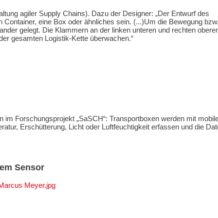
altung agiler Supply Chains). Dazu der Designer: „Der Entwurf des
ein Container, eine Box oder ähnliches sein. (...)Um die Bewegung bzw
nander gelegt. Die Klammern an der linken unteren und rechten obere
 der gesamten Logistik-Kette überwachen.“
en im Forschungsprojekt „SaSCH“: Transportboxen werden mit mobil
ur, Erschütterung, Licht oder Luftfeuchtigkeit erfassen und die Da
lem Sensor
arcus Meyer.jpg