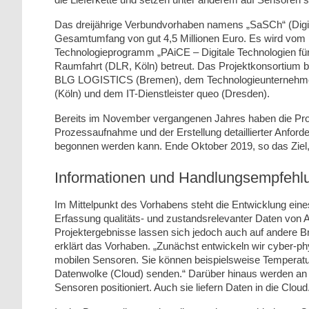
Das dreijährige Verbundvorhaben namens „SaSCh“ (Digita
Gesamtumfang von gut 4,5 Millionen Euro. Es wird vom 
Technologieprogramm „PAiCE – Digitale Technologien für
Raumfahrt (DLR, Köln) betreut. Das Projektkonsortium b
BLG LOGISTICS (Bremen), dem Technologieunternehmen
(Köln) und dem IT-Dienstleister queo (Dresden).
Bereits im November vergangenen Jahres haben die Proj
Prozessaufnahme und der Erstellung detaillierter Anford
begonnen werden kann. Ende Oktober 2019, so das Ziel, 
Informationen und Handlungsempfehl
Im Mittelpunkt des Vorhabens steht die Entwicklung eine
Erfassung qualitäts- und zustandsrelevanter Daten von Au
Projektergebnisse lassen sich jedoch auch auf andere 
erklärt das Vorhaben. „Zunächst entwickeln wir cyber-p
mobilen Sensoren. Sie können beispielsweise Temperatur, 
Datenwolke (Cloud) senden.“ Darüber hinaus werden an r
Sensoren positioniert. Auch sie liefern Daten in die Cloud