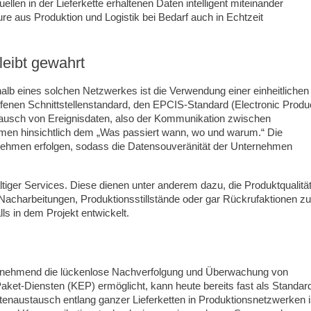
len in der Lieferkette erhaltenen Daten intelligent miteinander
ure aus Produktion und Logistik bei Bedarf auch in Echtzeit
eibt gewahrt
alb eines solchen Netzwerkes ist die Verwendung einer einheitlichen
ffenen Schnittstellenstandard, den EPCIS-Standard (Electronic Produ
tausch von Ereignisdaten, also der Kommunikation zwischen
emen hinsichtlich dem „Was passiert wann, wo und warum.“ Die
ernehmen erfolgen, sodass die Datensouveränität der Unternehmen
ltiger Services. Diese dienen unter anderem dazu, die Produktqualitä
Nacharbeitungen, Produktionsstillstände oder gar Rückrufaktionen zu
s in dem Projekt entwickelt.
zunehmend die lückenlose Nachverfolgung und Überwachung von
aket-Diensten (KEP) ermöglicht, kann heute bereits fast als Standar
naustausch entlang ganzer Lieferketten in Produktionsnetzwerken i