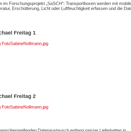
en im Forschungsprojekt „SaSCH“: Transportboxen werden mit mobil
ur, Erschütterung, Licht oder Luftfeuchtigkeit erfassen und die Da
ichael Freitag 1
g FotoSabineNollmann.jpg
ichael Freitag 2
g FotoSabineNollmann.jpg
hmensübergreifenden Datenaustausch entlang ganzer Lieferketten in