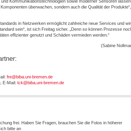
ions- und Kommunikationstechnologien sowie moderner Sensoren lassen
en Komponenten überwachen, sondern auch die Qualität der Produkte“,
 Standards in Netzwerken ermöglicht zahlreiche neue Services und wi
tandard sein“, ist sich Freitag sicher. „Denn so können Prozesse noc
itäten effizienter genutzt und Schäden vermieden werden.“
(Sabine Nollma
rtner:
ail:
fre@biba.uni-bremen.de
9, E-Mail:
tck@biba.uni-bremen.de
lichung frei. Haben Sie Fragen, brauchen Sie die Fotos in höherer
ch bitte an