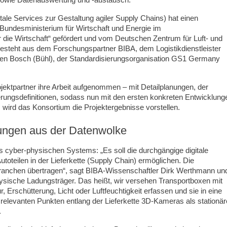
le Services zur Gestaltung agiler Supply Chains) hat einen
Bundesministerium für Wirtschaft und Energie im
 die Wirtschaft“ gefördert und vom Deutschen Zentrum für Luft- und
esteht aus dem Forschungspartner BIBA, dem Logistikdienstleister
 Bosch (Bühl), der Standardisierungsorganisation GS1 Germany
ektpartner ihre Arbeit aufgenommen – mit Detailplanungen, der
erungsdefinitionen, sodass nun mit den ersten konkreten Entwicklung
wird das Konsortium die Projektergebnisse vorstellen.
ungen aus der Datenwolke
s cyber-physischen Systems: „Es soll die durchgängige digitale
toteilen in der Lieferkette (Supply Chain) ermöglichen. Die
Branchen übertragen“, sagt BIBA-Wissenschaftler Dirk Werthmann un
hysische Ladungsträger. Das heißt, wir versehen Transportboxen mit
Erschütterung, Licht oder Luftfeuchtigkeit erfassen und sie in eine
elevanten Punkten entlang der Lieferkette 3D-Kameras als stationär
.