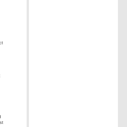
ct
t
d
st