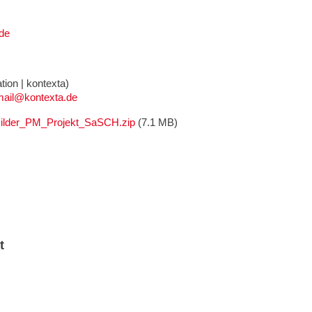
de
ion | kontexta)
mail@kontexta.de
ilder_PM_Projekt_SaSCH.zip
(7.1 MB)
t