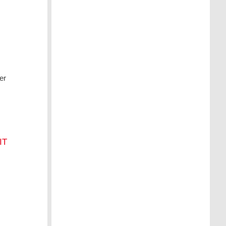
er
IT