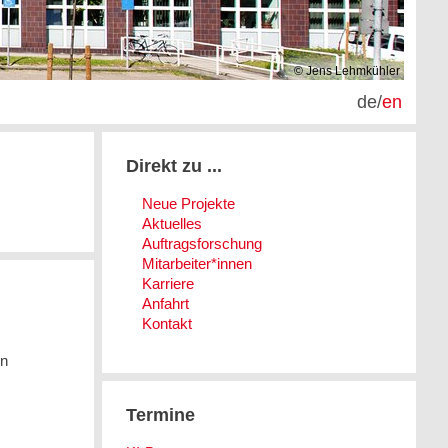
© Jens Lehmkühler
de
/
en
Direkt zu ...
Neue Projekte
Aktuelles
Auftragsforschung
Mitarbeiter*innen
Karriere
Anfahrt
Kontakt
en
Termine