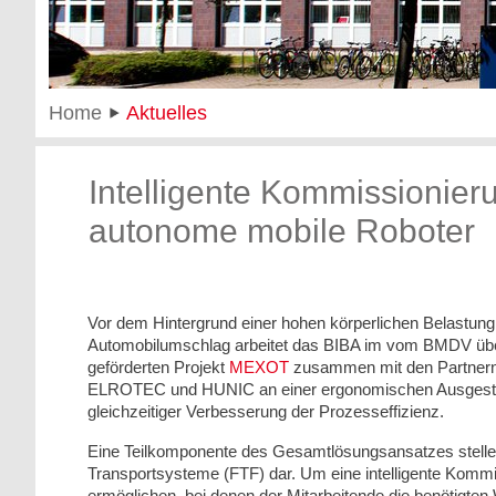
Home
Aktuelles
Intelligente Kommissionier
autonome mobile Roboter
Vor dem Hintergrund einer hohen körperlichen Belastung
Automobilumschlag arbeitet das BIBA im vom BMDV ü
geförderten Projekt
MEXOT
zusammen mit den Partner
ELROTEC und HUNIC an einer ergonomischen Ausgestalt
gleichzeitiger Verbesserung der Prozesseffizienz.
Eine Teilkomponente des Gesamtlösungsansatzes stelle
Transportsysteme (FTF) dar. Um eine intelligente Kommi
ermöglichen, bei denen der Mitarbeitende die benötigten 