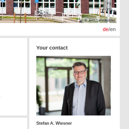
© Jens Lehmkühler
de
/
en
Your contact
r
Stefan A. Wiesner